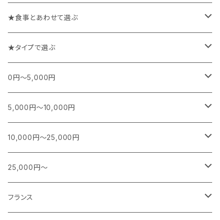
★食事とあわせて選ぶ
チーズや前菜と楽しむワイン
★タイプで選ぶ
お魚料理と楽しむワイン
スパークリング
0円～5,000円
お肉料理と楽しむワイン
白
フランス
5,000円～10,000円
シャンパーニュ
カレー、エスニック、中華などに合うワイン
白(オレンジ)
南アフリカ
フランス
10,000円～25,000円
ブルゴーニュ
スパークリング
シャンパーニュ
特別な日に楽しむワイン
赤
日本
南アフリカ
フランス
25,000円～
ボルドー
白ワイン
ブルゴーニュ
スパークリング
スパークリング
シャンパーニュ
ロゼ
アメリカ
ニュージーランド
アメリカ
シャンパーニュ
フランス
その他