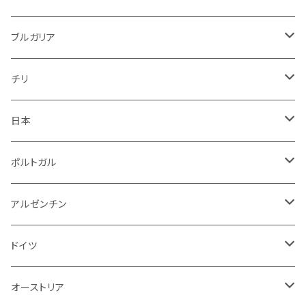
赤
白
赤
ブルガリア
ロゼ
赤
赤
ブルガリア
赤
赤
ニュージーランド
赤
チリ
白
スパークリング
日本
赤
白
スパークリング
ポルトガル
赤
白
白
アルゼンチン
赤
赤
赤
ドイツ
ロゼ
オーストリア