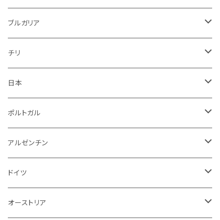
赤
白
赤
ブルガリア
ロゼ
赤
赤
ブルガリア
赤
赤
ニュージーランド
赤
チリ
白
スパークリング
日本
赤
白
スパークリング
ポルトガル
赤
白
白
アルゼンチン
赤
赤
赤
ドイツ
ロゼ
オーストリア