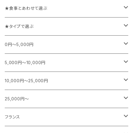
★食事とあわせて選ぶ
チーズや前菜と楽しむワイン
★タイプで選ぶ
お魚料理と楽しむワイン
スパークリング
0円～5,000円
お肉料理と楽しむワイン
白
フランス
5,000円～10,000円
シャンパーニュ
カレー、エスニック、中華などに合うワイン
白(オレンジ)
南アフリカ
フランス
10,000円～25,000円
ブルゴーニュ
スパークリング
シャンパーニュ
特別な日に楽しむワイン
赤
日本
南アフリカ
フランス
25,000円～
ボルドー
白ワイン
ブルゴーニュ
スパークリング
スパークリング
シャンパーニュ
ロゼ
アメリカ
ニュージーランド
アメリカ
シャンパーニュ
フランス
その他
赤ワイン
ボルドー
白ワイン
白ワイン
ボルドー