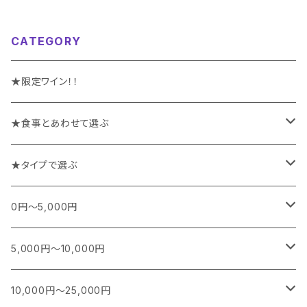
CATEGORY
★限定ワイン！！
★食事とあわせて選ぶ
チーズや前菜と楽しむワイン
★タイプで選ぶ
お魚料理と楽しむワイン
スパークリング
0円～5,000円
お肉料理と楽しむワイン
白
フランス
5,000円～10,000円
シャンパーニュ
カレー、エスニック、中華などに合うワイン
白(オレンジ)
南アフリカ
フランス
10,000円～25,000円