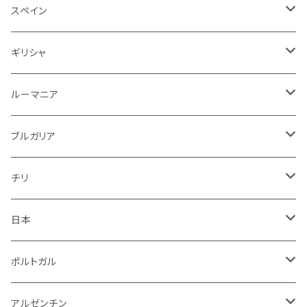
赤ワイン
白ワイン
白
赤
赤
スペイン
アメリカ
赤
スパークリング
スペイン
赤ワイン
スパークリング
赤
ドイツ
オーストリア
白
スパークリング
ギリシャ
ロゼワイン
白
ロゼ
白
ルーマニア
赤
白
白
ルーマニア
赤
白
赤
ブルガリア
ロゼ
赤
赤
ブルガリア
赤
赤
ニュージーランド
赤
チリ
白
スパークリング
日本
赤
白
スパークリング
ポルトガル
赤
白
白
アルゼンチン