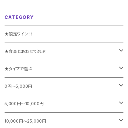
CATEGORY
★限定ワイン！！
★食事とあわせて選ぶ
チーズや前菜と楽しむワイン
★タイプで選ぶ
お魚料理と楽しむワイン
スパークリング
0円～5,000円
お肉料理と楽しむワイン
白
フランス
5,000円～10,000円
シャンパーニュ
カレー、エスニック、中華などに合うワイン
白(オレンジ)
南アフリカ
フランス
10,000円～25,000円