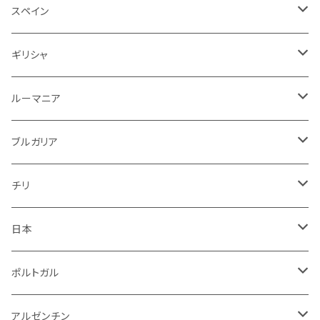
赤ワイン
白ワイン
白
赤
赤
スペイン
アメリカ
赤
スパークリング
スペイン
赤ワイン
スパークリング
赤
ドイツ
オーストリア
白
スパークリング
ギリシャ
ロゼワイン
白
ロゼ
白
ルーマニア
赤
白
白
ルーマニア
赤
白
赤
ブルガリア
ロゼ
赤
赤
ブルガリア
赤
赤
ニュージーランド
赤
チリ
白
スパークリング
日本
赤
白
スパークリング
ポルトガル
赤
白
白
アルゼンチン