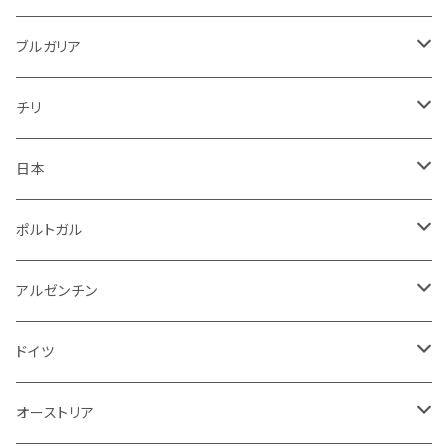
赤
白
赤
ブルガリア
ロゼ
赤
赤
ブルガリア
赤
赤
ニュージーランド
赤
チリ
白
スパークリング
日本
赤
白
スパークリング
ポルトガル
赤
白
白
アルゼンチン
赤
赤
赤
ドイツ
ロゼ
オーストリア