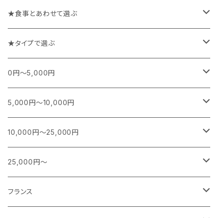
★食事とあわせて選ぶ
チーズや前菜と楽しむワイン
★タイプで選ぶ
お魚料理と楽しむワイン
スパークリング
0円～5,000円
お肉料理と楽しむワイン
白
フランス
5,000円～10,000円
シャンパーニュ
カレー、エスニック、中華などに合うワイン
白(オレンジ)
南アフリカ
フランス
10,000円～25,000円
ブルゴーニュ
スパークリング
シャンパーニュ
特別な日に楽しむワイン
赤
日本
南アフリカ
フランス
25,000円～
ボルドー
白ワイン
ブルゴーニュ
スパークリング
スパークリング
シャンパーニュ
ロゼ
アメリカ
ニュージーランド
アメリカ
シャンパーニュ
フランス
その他
赤ワイン
ボルドー
白ワイン
白ワイン
ボルドー