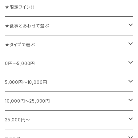
★限定ワイン！！
★食事とあわせて選ぶ
チーズや前菜と楽しむワイン
★タイプで選ぶ
お魚料理と楽しむワイン
スパークリング
0円～5,000円
お肉料理と楽しむワイン
白
フランス
5,000円～10,000円
シャンパーニュ
カレー、エスニック、中華などに合うワイン
白(オレンジ)
南アフリカ
フランス
10,000円～25,000円
ブルゴーニュ
スパークリング
シャンパーニュ
特別な日に楽しむワイン
赤
日本
南アフリカ
フランス
25,000円～
ボルドー
白ワイン
ブルゴーニュ
スパークリング
スパークリング
シャンパーニュ