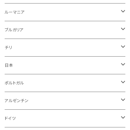
ロゼワイン
白
ロゼ
白
ルーマニア
赤
白
白
ルーマニア
赤
白
赤
ブルガリア
ロゼ
赤
赤
ブルガリア
赤
赤
ニュージーランド
赤
チリ
白
スパークリング
日本
赤
白
スパークリング
ポルトガル
赤
白
白
アルゼンチン
赤
赤
赤
ドイツ