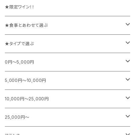
★限定ワイン！！
★食事とあわせて選ぶ
チーズや前菜と楽しむワイン
★タイプで選ぶ
お魚料理と楽しむワイン
スパークリング
0円～5,000円
お肉料理と楽しむワイン
白
フランス
5,000円～10,000円
シャンパーニュ
カレー、エスニック、中華などに合うワイン
白(オレンジ)
南アフリカ
フランス
10,000円～25,000円
ブルゴーニュ
スパークリング
シャンパーニュ
特別な日に楽しむワイン
赤
日本
南アフリカ
フランス
25,000円～
ボルドー
白ワイン
ブルゴーニュ
スパークリング
スパークリング
シャンパーニュ