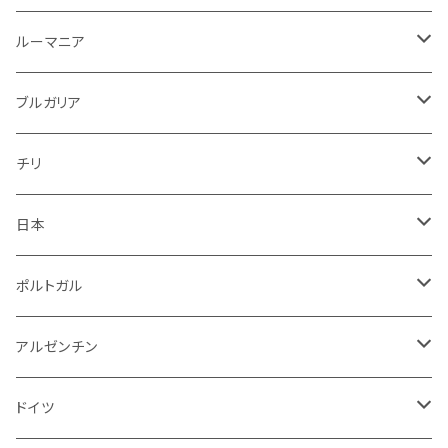
ロゼワイン
白
ロゼ
白
ルーマニア
赤
白
白
ルーマニア
赤
白
赤
ブルガリア
ロゼ
赤
赤
ブルガリア
赤
赤
ニュージーランド
赤
チリ
白
スパークリング
日本
赤
白
スパークリング
ポルトガル
赤
白
白
アルゼンチン
赤
赤
赤
ドイツ