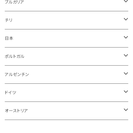
赤
ブルガリア
ロゼ
赤
赤
ブルガリア
赤
赤
ニュージーランド
赤
チリ
白
スパークリング
日本
赤
白
スパークリング
ポルトガル
赤
白
白
アルゼンチン
赤
赤
赤
ドイツ
ロゼ
オーストリア
赤
白