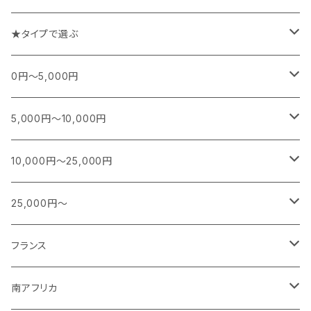
チーズや前菜と楽しむワイン
★タイプで選ぶ
お魚料理と楽しむワイン
スパークリング
0円～5,000円
お肉料理と楽しむワイン
白
フランス
5,000円～10,000円
シャンパーニュ
カレー、エスニック、中華などに合うワイン
白(オレンジ)
南アフリカ
フランス
10,000円～25,000円
ブルゴーニュ
スパークリング
シャンパーニュ
特別な日に楽しむワイン
赤
日本
南アフリカ
フランス
25,000円～
ボルドー
白ワイン
ブルゴーニュ
スパークリング
スパークリング
シャンパーニュ
ロゼ
アメリカ
ニュージーランド
アメリカ
シャンパーニュ
フランス
その他
赤ワイン
ボルドー
白ワイン
白ワイン
ボルドー
スパークリング
スパークリング
赤
紫！？
ギリシャ
ポルトガル
ドイツ
ブルゴーニュ
シャンパーニュ
南アフリカ