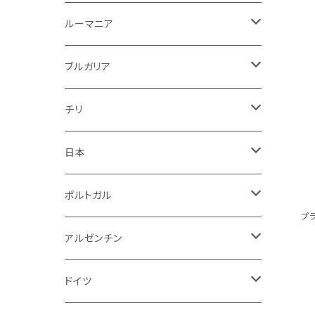
ロゼワイン
白
ロゼ
白
ルーマニア
赤
白
白
ルーマニア
赤
白
赤
ブルガリア
ロゼ
赤
赤
ブルガリア
赤
赤
ニュージーランド
赤
チリ
白
スパークリング
日本
赤
白
スパークリング
ポルトガル
プ
赤
白
白
アルゼンチン
赤
赤
赤
ドイツ