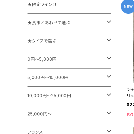
★限定ワイン！！
★食事とあわせて選ぶ
チーズや前菜と楽しむワイン
★タイプで選ぶ
お魚料理と楽しむワイン
スパークリング
0円～5,000円
お肉料理と楽しむワイン
白
フランス
5,000円～10,000円
シ
シャンパーニュ
カレー、エスニック、中華などに合うワイン
白(オレンジ)
南アフリカ
フランス
リュ
10,000円～25,000円
ク・
¥2
ブルゴーニュ
スパークリング
シャンパーニュ
特別な日に楽しむワイン
赤
日本
南アフリカ
フランス
25,000円～
SO
ボルドー
白ワイン
ブルゴーニュ
スパークリング
スパークリング
シャンパーニュ
ロゼ
アメリカ
ニュージーランド
アメリカ
シャンパーニュ
フランス