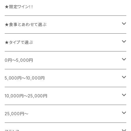
★限定ワイン！！
★食事とあわせて選ぶ
チーズや前菜と楽しむワイン
★タイプで選ぶ
お魚料理と楽しむワイン
スパークリング
0円～5,000円
お肉料理と楽しむワイン
白
フランス
5,000円～10,000円
シャンパーニュ
カレー、エスニック、中華などに合うワイン
白(オレンジ)
南アフリカ
フランス
10,000円～25,000円
ブルゴーニュ
スパークリング
シャンパーニュ
特別な日に楽しむワイン
赤
日本
南アフリカ
フランス
25,000円～
ボルドー
白ワイン
ブルゴーニュ
スパークリング
スパークリング
シャンパーニュ