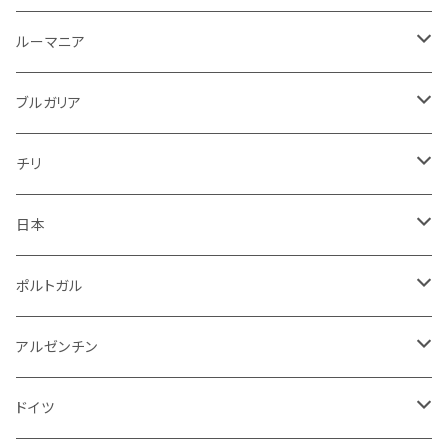
ロゼワイン
白
ロゼ
白
ルーマニア
赤
白
白
ルーマニア
赤
白
赤
ブルガリア
ロゼ
赤
赤
ブルガリア
赤
赤
ニュージーランド
赤
チリ
白
スパークリング
日本
赤
白
スパークリング
ポルトガル
赤
白
白
アルゼンチン
赤
赤
赤
ドイツ