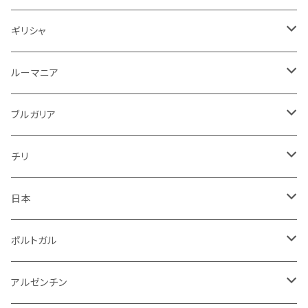
赤ワイン
スパークリング
赤
ドイツ
オーストリア
白
スパークリング
ギリシャ
ロゼワイン
白
ロゼ
白
ルーマニア
赤
白
白
ルーマニア
赤
白
赤
ブルガリア
ロゼ
赤
赤
ブルガリア
赤
赤
ニュージーランド
赤
チリ
白
スパークリング
日本
赤
白
スパークリング
ポルトガル
赤
白
白
アルゼンチン