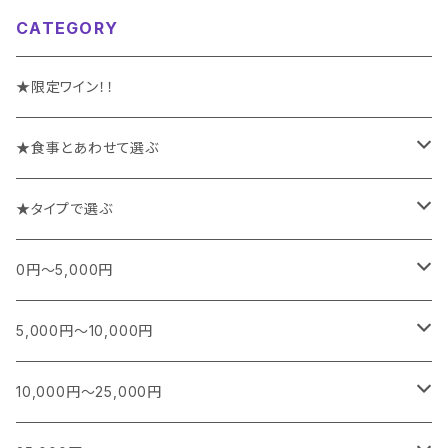
CATEGORY
★限定ワイン！！
★食事とあわせて選ぶ
チーズや前菜と楽しむワイン
★タイプで選ぶ
お魚料理と楽しむワイン
スパークリング
0円～5,000円
お肉料理と楽しむワイン
白
フランス
5,000円～10,000円
シャンパーニュ
カレー、エスニック、中華などに合うワイン
白(オレンジ)
南アフリカ
フランス
10,000円～25,000円
ブルゴーニュ