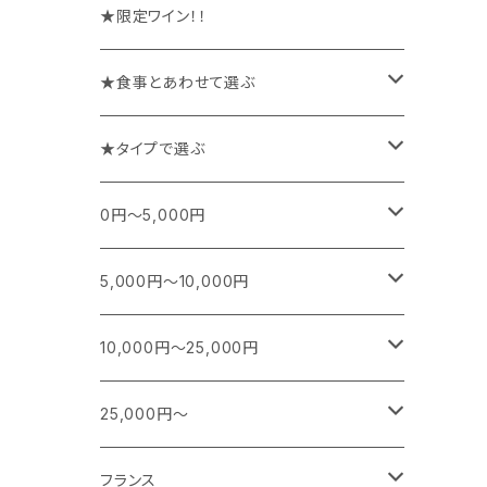
★限定ワイン！！
★食事とあわせて選ぶ
チーズや前菜と楽しむワイン
★タイプで選ぶ
お魚料理と楽しむワイン
スパークリング
0円～5,000円
お肉料理と楽しむワイン
白
フランス
5,000円～10,000円
シャンパーニュ
カレー、エスニック、中華などに合うワイン
白(オレンジ)
南アフリカ
フランス
10,000円～25,000円
ブルゴーニュ
スパークリング
シャンパーニュ
特別な日に楽しむワイン
赤
日本
南アフリカ
フランス
25,000円～
ボルドー
白ワイン
ブルゴーニュ
スパークリング
スパークリング
シャンパーニュ
ロゼ
アメリカ
ニュージーランド
アメリカ
シャンパーニュ
フランス