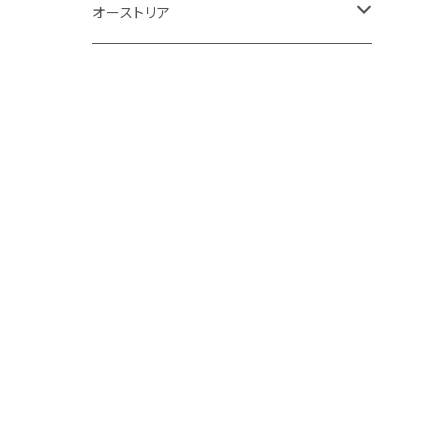
ロゼ
オーストリア
赤
白
白