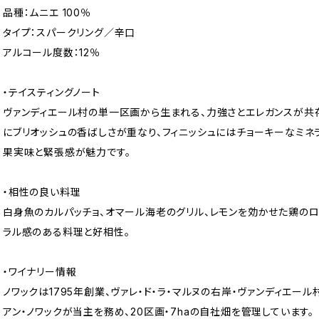
品種：ムニエ 100％
タイプ：スパークリング／辛口
アルコール度数：12％
・テイスティングノート
ヴァンディエール村の単一区画から生まれる、力強さとエレガンスが共
にブリオッシュの香ばしさが重なり、フィニッシュにはチョーキーなミネ
果実味と緊張感が魅力です。
・相性の良い料理
白身魚のカルパッチョ、オマール海老のグリル、レモンを効かせた鶏の
ラル感のある料理と好相性。
・ワイナリー情報
ノワックは1795年創業、ヴァレ・ド・ラ・マルヌの右岸・ヴァンディエー
アン・ノワックが当主を務め、20区画・7haの自社畑を管理しています。