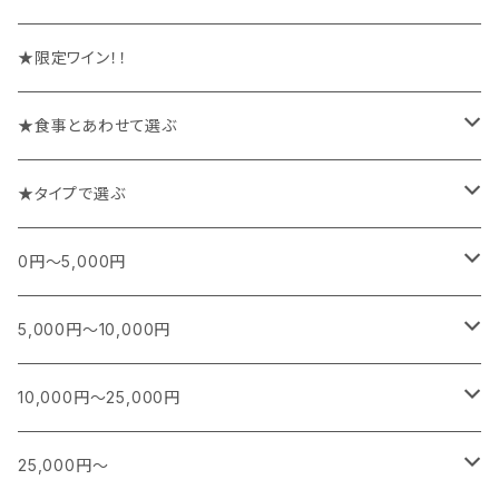
★限定ワイン！！
★食事とあわせて選ぶ
チーズや前菜と楽しむワイン
★タイプで選ぶ
お魚料理と楽しむワイン
スパークリング
0円～5,000円
お肉料理と楽しむワイン
白
フランス
5,000円～10,000円
シャンパーニュ
カレー、エスニック、中華などに合うワイン
白(オレンジ)
南アフリカ
フランス
10,000円～25,000円
ブルゴーニュ
スパークリング
シャンパーニュ
特別な日に楽しむワイン
赤
日本
南アフリカ
フランス
25,000円～