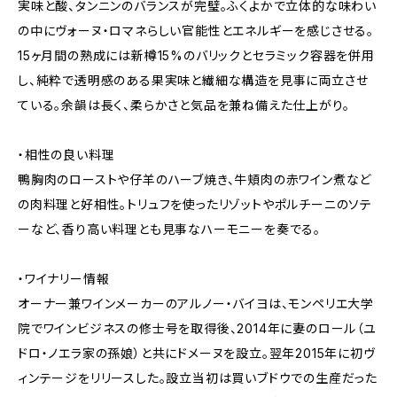
実味と酸、タンニンのバランスが完璧。ふくよかで立体的な味わい
の中にヴォーヌ・ロマネらしい官能性とエネルギーを感じさせる。
15ヶ月間の熟成には新樽15%のバリックとセラミック容器を併用
し、純粋で透明感のある果実味と繊細な構造を見事に両立させ
ている。余韻は長く、柔らかさと気品を兼ね備えた仕上がり。
・相性の良い料理
鴨胸肉のローストや仔羊のハーブ焼き、牛頬肉の赤ワイン煮など
の肉料理と好相性。トリュフを使ったリゾットやポルチーニのソテ
ーなど、香り高い料理とも見事なハーモニーを奏でる。
・ワイナリー情報
オーナー兼ワインメーカーのアルノー・バイヨは、モンペリエ大学
院でワインビジネスの修士号を取得後、2014年に妻のロール（ユ
ドロ・ノエラ家の孫娘）と共にドメーヌを設立。翌年2015年に初ヴ
ィンテージをリリースした。設立当初は買いブドウでの生産だった