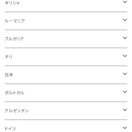
スパークリング
赤
ドイツ
オーストリア
白
スパークリング
ギリシャ
ロゼワイン
白
ロゼ
白
ルーマニア
赤
白
白
ルーマニア
赤
白
赤
ブルガリア
ロゼ
赤
赤
ブルガリア
赤
赤
ニュージーランド
赤
チリ
白
スパークリング
日本
赤
白
スパークリング
ポルトガル
赤
白
白
アルゼンチン
赤
赤
赤
ドイツ