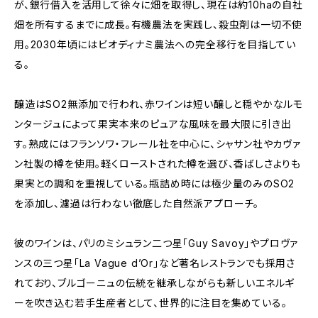
が、銀行借入を活用して徐々に畑を取得し、現在は約10haの自社
畑を所有するまでに成長。有機農法を実践し、殺虫剤は一切不使
用。2030年頃にはビオディナミ農法への完全移行を目指してい
る。
醸造はSO2無添加で行われ、赤ワインは短い醸しと穏やかなルモ
ンタージュによって果実本来のピュアな風味を最大限に引き出
す。熟成にはフランソワ・フレール社を中心に、シャサン社やカヴァ
ン社製の樽を使用。軽くローストされた樽を選び、香ばしさよりも
果実との調和を重視している。瓶詰め時には極少量のみのSO2
を添加し、濾過は行わない徹底した自然派アプローチ。
彼のワインは、パリのミシュラン二つ星「Guy Savoy」やプロヴァ
ンスの三つ星「La Vague d’Or」など著名レストランでも採用さ
れており、ブルゴーニュの伝統を継承しながらも新しいエネルギ
ーを吹き込む若手生産者として、世界的に注目を集めている。