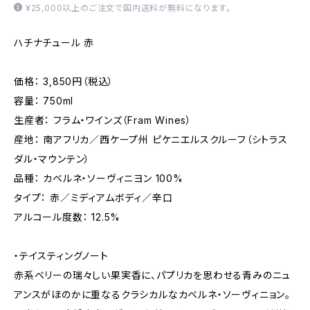
¥25,000以上のご注文で国内送料が無料になります。
ハチナチュール 赤
価格： 3,850円（税込）
容量： 750ml
生産者： フラム・ワインズ（Fram Wines）
産地： 南アフリカ／西ケープ州 ピケニエルスクルーフ（シトラス
ダル・マウンテン）
品種： カベルネ・ソーヴィニヨン 100%
タイプ： 赤／ミディアムボディ／辛口
アルコール度数： 12.5%
・テイスティングノート
赤系ベリーの瑞々しい果実香に、パプリカを思わせる青みのニュ
アンスがほのかに重なるクラシカルなカベルネ・ソーヴィニョン。