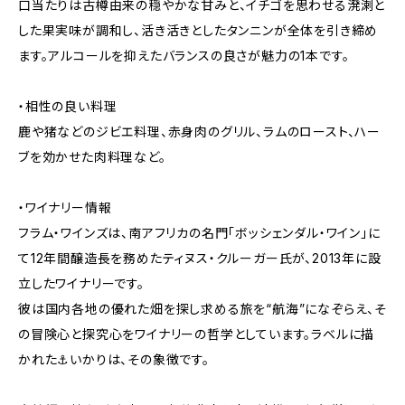
口当たりは古樽由来の穏やかな甘みと、イチゴを思わせる溌溂と
した果実味が調和し、活き活きとしたタンニンが全体を引き締め
ます。アルコールを抑えたバランスの良さが魅力の1本です。
・相性の良い料理
鹿や猪などのジビエ料理、赤身肉のグリル、ラムのロースト、ハー
ブを効かせた肉料理など。
・ワイナリー情報
フラム・ワインズは、南アフリカの名門「ボッシェンダル・ワイン」に
て12年間醸造長を務めたティヌス・クルーガー氏が、2013年に設
立したワイナリーです。
彼は国内各地の優れた畑を探し求める旅を“航海”になぞらえ、そ
の冒険心と探究心をワイナリーの哲学としています。ラベルに描
かれた⚓いかりは、その象徴です。