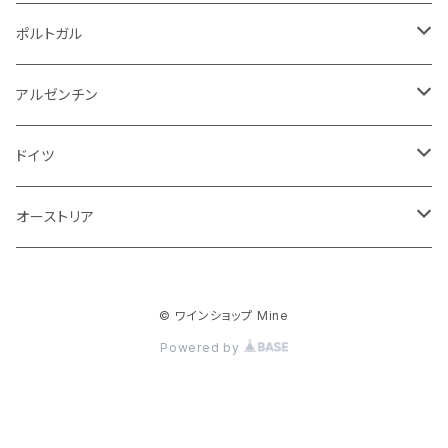
赤
白
スパークリング
ポルトガル
赤
白
白
アルゼンチン
赤
赤
赤
ドイツ
ロゼ
オーストリア
赤
白
© ワインショップ Mine
白
Powered by