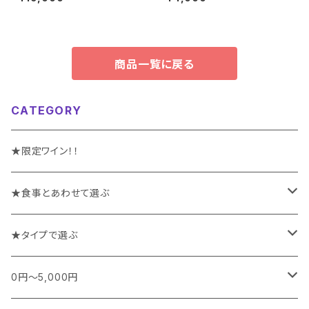
ド＆ワイナリー
商品一覧に戻る
CATEGORY
★限定ワイン！！
★食事とあわせて選ぶ
チーズや前菜と楽しむワイン
★タイプで選ぶ
お魚料理と楽しむワイン
スパークリング
0円～5,000円