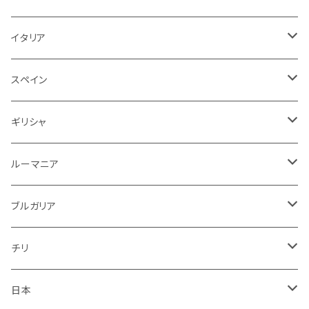
赤ワイン
赤ワイン
白ワイン
赤
泡
赤
アルゼンチン
スペイン
赤
赤
白
イタリア
赤ワイン
白ワイン
白
赤
赤
スペイン
アメリカ
赤
スパークリング
スペイン
赤ワイン
スパークリング
赤
ドイツ
オーストリア
白
スパークリング
ギリシャ
ロゼワイン
白
ロゼ
白
ルーマニア
赤
白
白
ルーマニア
赤
白
赤
ブルガリア
ロゼ
赤
赤
ブルガリア
赤
赤
ニュージーランド
赤
チリ
白
スパークリング
日本